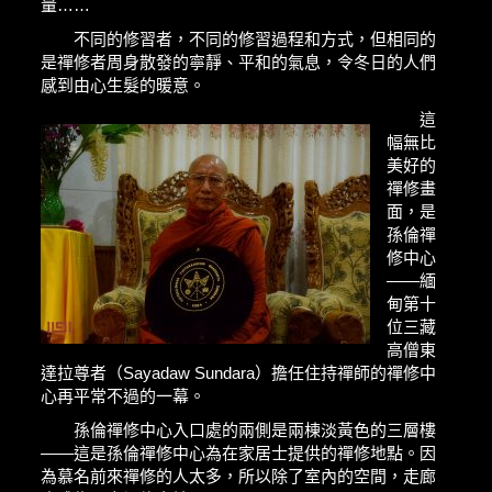
量……
不同的修習者，不同的修習過程和方式，但相同的
是禪修者周身散發的寧靜、平和的氣息，令冬日的人們
感到由心生髮的暖意。
這
幅無比
美好的
禪修畫
面，是
孫倫禪
修中心
——緬
甸第十
位三藏
高僧東
達拉尊者（Sayadaw Sundara）擔任住持禪師的禪修中
心再平常不過的一幕。
孫倫禪修中心入口處的兩側是兩棟淡黃色的三層樓
——這是孫倫禪修中心為在家居士提供的禪修地點。因
為慕名前來禪修的人太多，所以除了室內的空間，走廊