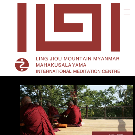
恰
宓
大
師-
行
住
坐
臥
生
活
禪