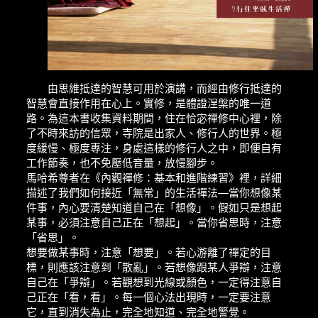
由思維抵達的智慧可用於演講，而經由修行抵達的
智慧會直接作用在心上。實修，是體證涅槃的唯一道
路。為這本書收集資料期間，住在恰宓禪修中心裡，除
了不時來訪的信眾，寺院是出家人、修行人的世界。極
度緩慢、極度專注，身處這樣的修行人之中，即便自有
工作節奏，也不免壓低音量，放慢腳步。
馬哈希尊者在《內觀禪修：基本和進階練習》裡，詳細
描述了我們如何接近「無常」的生活禪法—當你想像某
件事，內心要清楚知道自己在「想像」。假如只是想起
某事，必須注意自己正在「想起」。當你省思時，注意
「省思」。
想要做某事時，注意「想要」。若心游離了禪定的目
標，則應該注意到「散亂」。若想像跟某人爭辯，注意
自己在「爭辯」。若觀想到光線或顏色，一定得注意自
己正在「看，看」。每一個心法出現時，一定要注意
它，直到消失為止，完全地知道、完全地警覺。