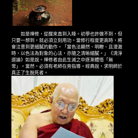
如是禪修，從醒來直到入睡。初學也許做不到，但
只要一想到，就必須立刻用功。當修行程度更高時，將
會注意到更細膩的動作。「當色法顯然、明瞭、且澄澈
時，以色法為對象的心法，亦隨之清晰細膩。」《清淨
道論》如是說。禪修者由此生滅之中逐漸體悟「無
常」。當然，必須有老師在旁指導。經典說，求明師於
真正了生脫死者。