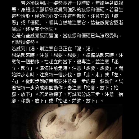
若必須採用同一姿勢長達一段時間，無論坐著或躺
著，身體或手腳都會感覺到強烈的疲憊和僵硬。若發生
這些情形，僅須把心安住在這些部位，注意它的「疲
憊」或「僵硬」，順其自然地注意它，這些感覺會逐漸
減弱，終至完全消失。
若是有些感覺反而變強，當疲憊和僵硬已無法忍受時，
可變換姿勢。
若感到口渴，則注意自己正在「渴，渴」。
想站起來時，注意「想要、想要」。準備站起來時，注
意每一個動作。在起立的當下，很專注，並注意「起
立、起立」。準備往前走時，注意「想要、想要」。開
始跨步走時，注意每一個步伐，像「走、走」或「左、
右」。從起步到結束都要注意每一步的每一個動作。試
著把每一步分成兩個動作，去注意「抬腳、放下；抬
腳、放下」。若是熟練了，可試著分成三步，注意「抬
腳、移動、放下」或「抬起、前進、放下」。