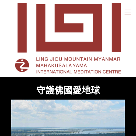
迪
達
古
大
師
傳
奇
人
生-
序
守護佛國愛地球