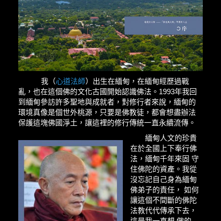
我（
心道法師
）出生在緬甸，在緬甸經歷過戰
亂，也在這個佛的文化古國開始認識佛法。1993年我回
到緬甸參訪許多聖地與成就者，對修行者來說，緬甸的
環境真像是個世外桃源，只要是佛教徒，都會想盡辦法
保護這塊佛國淨土，讓這裡的修行傳統一直永續流傳。
緬甸人文的珍貴
在於全國上下奉行佛
法，緬甸千年來固 守
住佛陀的資產。我從
沒忘記自己身為緬甸
佛弟子的責任， 如何
讓這個不間斷的佛陀
法教代代傳承下去，
這是我一直想 做的