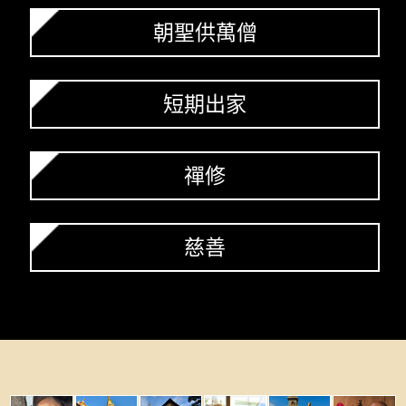
朝聖供萬僧
短期出家
禪修
慈善