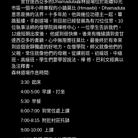
舍甘達西亞多的Dhamaduta森林道場位於距離仰光
市區一個半小時車程的小鎮莫比 (Hmawbi)，Dhamaduta
意思是佛的法界。十多年前，他與幾位功德主一起，篳
路藍縷，手創道場，到目前已經發展為有72位住眾、10
位執事法師的僧學院與禪修中心。一位學生告訴我們，
12歲短期出家後， 他感到很快樂，後來有機緣讀到舍甘
達西亞多的書籍，心中無限嚮往莫比，最後終於有幸來
到這個安靜獨處的好地方。在僧學院，師父就像他們的
父親，常住就像他們的母親。從課前班、初級班、中級
班、高級班，學生們要學習說法、禪 修、巴利文經典以
及注釋書。
森林道場作息時間:
3:30 起床
4:00-5:00 早課、打坐
5:30 早餐
6:00-7:00 到常住處上課
7:00-8:15 附近村莊托缽
9:00-10:00 上課