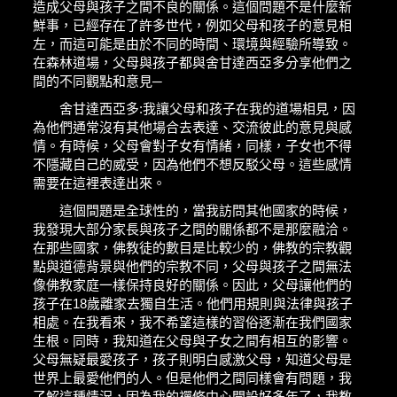
造成父母與孩子之間不良的關係。這個問題不是什麼新
鮮事，已經存在了許多世代，例如父母和孩子的意見相
左，而這可能是由於不同的時間、環境與經驗所導致。
在森林道場，父母與孩子都與舍甘達西亞多分享他們之
間的不同觀點和意見─
舍甘達西亞多:我讓父母和孩子在我的道場相見，因
為他們通常沒有其他場合去表達、交流彼此的意見與感
情。有時候，父母會對子女有情緒，同樣，子女也不得
不隱藏自己的威受，因為他們不想反駁父母。這些感情
需要在這裡表達出來。
這個間題是全球性的，當我訪問其他國家的時候，
我發現大部分家長與孩子之間的關係都不是那麼融洽。
在那些國家，佛教徒的數目是比較少的，佛教的宗教觀
點與道德背景與他們的宗教不同，父母與孩子之間無法
像佛教家庭一樣保持良好的關係。因此，父母讓他們的
孩子在18歲離家去獨自生活。他們用規則與法律與孩子
相處。在我看來，我不希望這樣的習俗逐漸在我們國家
生根。同時，我知道在父母與子女之間有相互的影響。
父母無疑最愛孩子，孩子則明白感激父母，知道父母是
世界上最愛他們的人。但是他們之間同樣會有問題，我
了解這種情況，因為我的禪修中心開設好多年了，我教