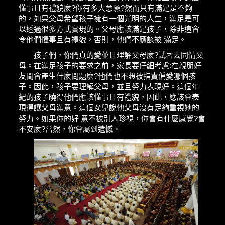
懂事且有禮貌麼?你有多大意願?然而只有滿足是不夠
的，如果父母希望孩子擁有一個光明的人生，滿足是可
以透過很多方式實現的。父母應該滿足孩子，除非這會
令他們懂事且有禮貌，否則，他們不應該被 滿足。
孩子們，你們真的愛並且理解父母麼?試著去同情父
母。在滿足孩子的要求之前，家長要仔細考慮:在親朋好
友間會產生什麼問題麼?他們也不想被指責偏愛哪個孩
子。因此，孩子要理解父母，並且努力表現好。這個年
紀的孩子曉得他們應該懂事且有禮貌，因此，應該會表
現得讓父母滿意。這個女兒說他父母沒有足夠重視她的
努力。如果你的好 意不被別人珍視，你會有什麼感覺?會
不安麼?當然，你會屬到遺憾。