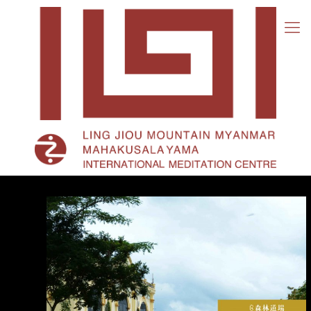
舍
甘
達
大
師-
森
林
道
場