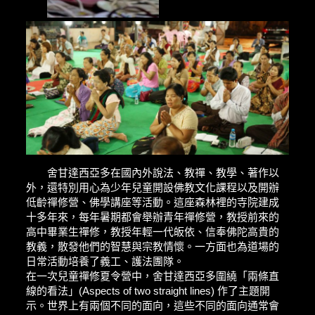
舍甘達西亞多在國內外說法、教禪、教學、著作以
外，還特別用心為少年兒童開設佛教文化課程以及開辦
低齡禪修營、佛學講座等活動。這座森林裡的寺院建成
十多年來，每年暑期都會舉辦青年禪修營，教授前來的
高中畢業生禪修，教授年輕一代皈依、信奉佛陀高貴的
教義，散發他們的智慧與宗教情懷。一方面也為道場的
日常活動培養了義工、護法團隊。
在一次兒童禪修夏令營中，舍甘達西亞多圍繞「兩條直
線的看法」(Aspects of two straight lines) 作了主題開
示。世界上有兩個不同的面向，這些不同的面向通常會