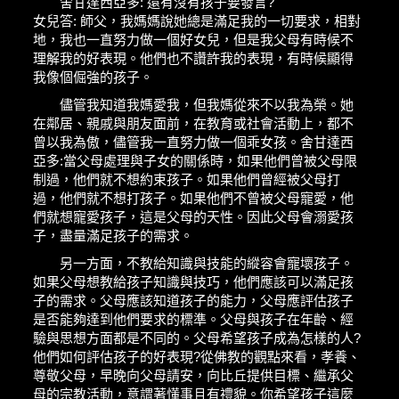
舍甘達西亞多: 還有沒有孩子要發言?
女兒答: 師父，我媽媽說她總是滿足我的一切要求，相對
地，我也一直努力做一個好女兒，但是我父母有時候不
理解我的好表現。他們也不讚許我的表現，有時候顯得
我像個倔強的孩子。
儘管我知道我媽愛我，但我媽從來不以我為榮。她
在鄰居、親戚與朋友面前，在教育或社會活動上，都不
曾以我為傲，儘管我一直努力做一個乖女孩。舍甘達西
亞多:當父母處理與子女的關係時，如果他們曾被父母限
制過，他們就不想約束孩子。如果他們曾經被父母打
過，他們就不想打孩子。如果他們不曾被父母寵愛，他
們就想寵愛孩子，這是父母的天性。因此父母會溺愛孩
子，盡量滿足孩子的需求。
另一方面，不教給知識與技能的縱容會寵壞孩子。
如果父母想教給孩子知識與技巧，他們應該可以滿足孩
子的需求。父母應該知道孩子的能力，父母應評估孩子
是否能夠達到他們要求的標準。父母與孩子在年齡、經
驗與思想方面都是不同的。父母希望孩子成為怎樣的人?
他們如何評估孩子的好表現?從佛教的觀點來看，孝養、
尊敬父母，早晚向父母請安，向比丘提供目標、繼承父
母的宗教活動，意謂著懂事且有禮貌。你希望孩子這麼