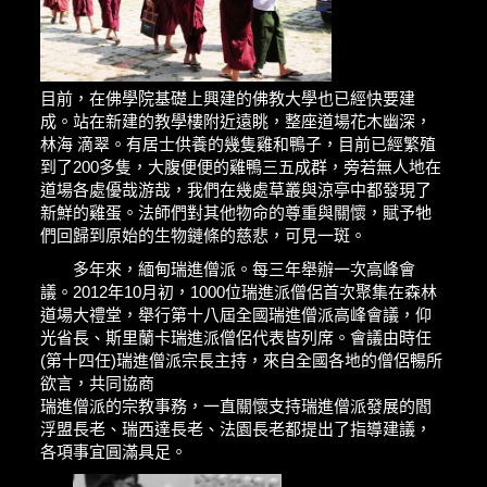
目前，在佛學院基礎上興建的佛教大學也已經快要建
成。站在新建的教學樓附近遠眺，整座道場花木幽深，
林海 滴翠。有居士供養的幾隻雞和鴨子，目前已經繁殖
到了200多隻，大腹便便的雞鴨三五成群，旁若無人地在
道場各處優哉游哉，我們在幾處草叢與涼亭中都發現了
新鮮的雞蛋。法師們對其他物命的尊重與關懷，賦予牠
們回歸到原始的生物鏈條的慈悲，可見一斑。
多年來，緬甸瑞進僧派。每三年舉辦一次高峰會
議。2012年10月初，1000位瑞進派僧侶首次聚集在森林
道場大禮堂，舉行第十八屆全國瑞進僧派高峰會議，仰
光省長、斯里蘭卡瑞進派僧侶代表皆列席。會議由時任
(第十四任)瑞進僧派宗長主持，來自全國各地的僧侶暢所
欲言，共同協商
瑞進僧派的宗教事務，一直關懷支持瑞進僧派發展的閻
浮盟長老、瑞西達長老、法園長老都提出了指導建議，
各項事宜圓滿具足。