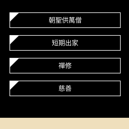
朝聖供萬僧
短期出家
禪修
慈善