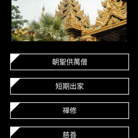
朝聖供萬僧
短期出家
禪修
慈善