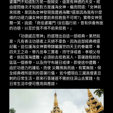
婆羅門不知道對方是一般婦女，還是有神通的天女。經
由提問幾次才知道對方是護海女神，繼而問道:「女神前
來搭救，是因為女神發現我遭遇海難?還是因為我有什麼
樣的功德力讓女神非要前來搭救我不可呢?」寶帶女神莞
爾一笑，說道:「商佉婆羅門 !汝在臨行前，曾有供養佈施
的功德，以至於我不得不前來搭救。」
「功德感召眾神」的道理出自這一部經典。果然如
是，凡有善法功德者上天絕不辜負，因為這部經典裡還
記載，這位護海女神寶帶隸屬護世四天王的眷屬眾，奉
四天王之命，舉凡信奉三寶者、持守淨戒者、孝順父母
者，倘若落海遭難，必須前去搭救其人。菩薩啟程前的
區區一個善舉，以及持守布薩日戒律，即使途中遭難，
由於功德力的護佑，而使 災難擦肩而過，有驚無險，保
全經典裡所提到的菩薩行儀， 如今體現在三藏高僧素旦
剌的日常生活。原來行菩薩道不需前往深山去實踐，在
日常生活中便可應用與應證。