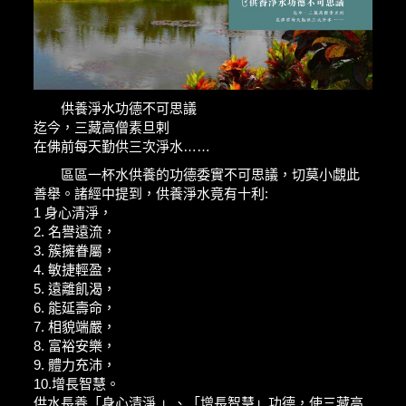
供養淨水功德不可思議
迄今，三藏高僧素旦剌
在佛前每天勤供三次淨水……
區區一杯水供養的功德委實不可思議，切莫小覷此
善舉。諸經中提到，供養淨水竟有十利:
1 身心清淨，
2. 名譽遠流，
3. 簇擁眷屬，
4. 敏捷輕盈，
5. 遠離飢渴，
6. 能延壽命，
7. 相貌端嚴，
8. 富裕安樂，
9. 體力充沛，
10.增長智慧。
供水長養「身心清淨 」、「增長智慧」功德，使三藏高