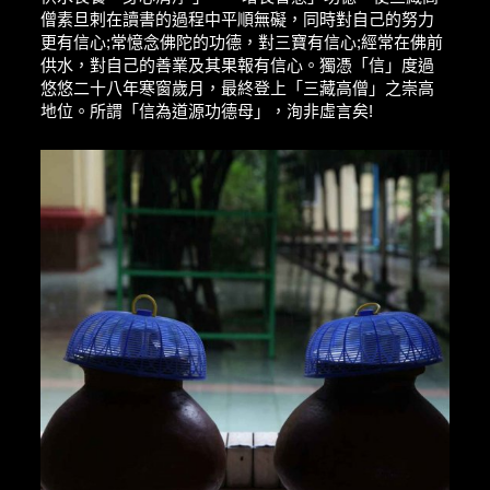
僧素旦剌在讀書的過程中平順無礙，同時對自己的努力
更有信心;常憶念佛陀的功德，對三寶有信心;經常在佛前
供水，對自己的善業及其果報有信心。獨憑「信」度過
悠悠二十八年寒窗歲月，最終登上「三藏高僧」之崇高
地位。所謂「信為道源功德母」，洵非虛言矣!