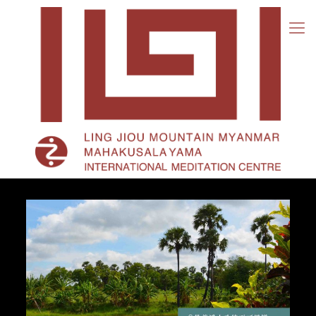
孫
倫
三
藏
高
僧-
供
養
淨
水
功
德
不
可
思
議