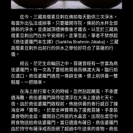
迄今，三藏高僧素旦剌在佛前每天勤供三次淨水。
每當外出弘法或辦事，只要離開寺院，佛前的水杯全部
換新的淨水，並虔誠頂禮佛像後才離去，以至於三藏高
僧素旦剌出門在外平安順利。走筆至此，筆者不禁想起
《商佉婆羅門本生譚》(Saṅkha Brahmin Jātaka)，三藏
高僧素旦剌外出前行的供水之舉恰好符合了菩薩的行
儀。
經云，茫茫生命輪回之中，菩薩曾經有一世當為商
佉婆羅門。有一次為了要經商貿易而橫渡大海。臨行前
在渡口，商佉婆羅門遇見一尊辟支佛，便上前供養一雙
鞋履、一把陽傘。
在海上航行第七天的時候，忽然刮起颶風，不幸遭
遇海難，商佉婆羅門與侍從漂浮在大海上度過七天七
夜。由於商佉婆羅門啟程前，佈施供養的善行感召了鐘
海女神「寶帶」，於是女神寶帶為了援救菩薩，手拿裝
滿食物的金盆，離開自己所居的水晶宮，出現在虛空中
將食物送給商佉婆羅門。當日適逢布薩日，商佉婆羅門
由於持守布薩淨戒而拒絕了超過中午送來的食物。商佉