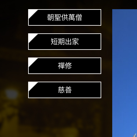
智
慧
之
朝聖供萬僧
光
短期出家
禪修
慈善