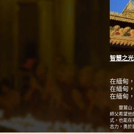
智慧之光
在緬甸
在緬甸
在緬甸
靈鷲山
師父希望他
式，也能在
志力，勇於