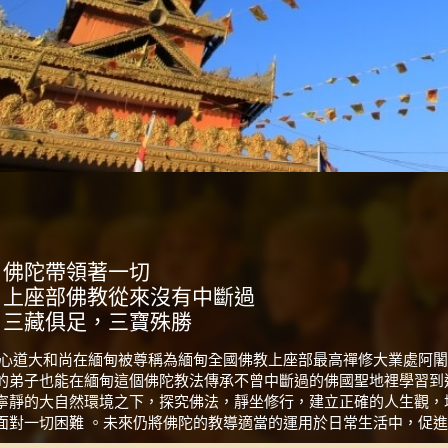
，佛陀帶領著一切
，上座部佛教從來沒有中斷過
，三藏俱足，三寶殊勝
 心道大和尚在緬甸被尊稱為緬甸全國佛教上座部最高禪修大業處阿闍
的弟子也能在緬甸這個佛陀教法傳承不曾中斷過的佛國聖地裡學習到
寧靜的大自然環境之下，探究佛法，靜坐修行，建立正確的人生觀，
面對一切困難 。未來仍將佛陀的教導適當的運用於日常生活中，促